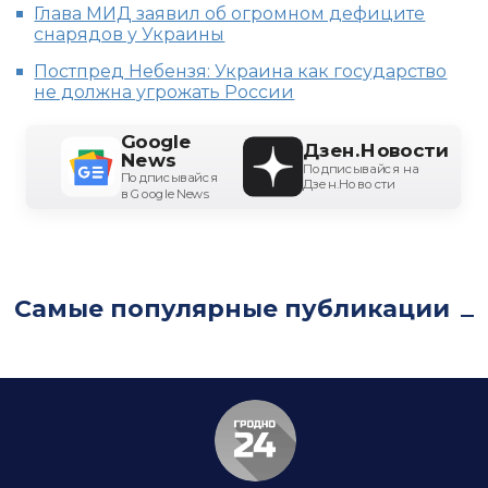
Глава МИД заявил об огромном дефиците
снарядов у Украины
Постпред Небензя: Украина как государство
не должна угрожать России
Google
Дзен.Новости
News
Подписывайся на
Подписывайся
Дзен.Новости
в Google News
Самые популярные публикации