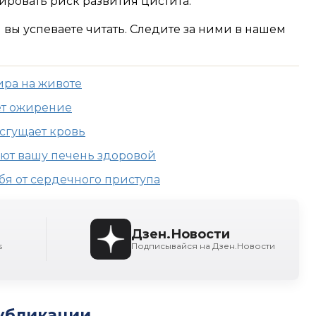
ровать риск развития цистита.
м вы успеваете читать. Следите за ними в нашем
ира на животе
ет ожирение
сгущает кровь
ют вашу печень здоровой
ебя от сердечного приступа
Дзен.Новости
s
Подписывайся на Дзен.Новости
убликации