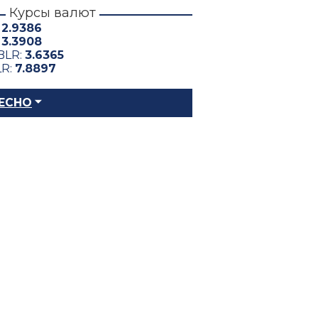
Курсы валют
:
2.9386
:
3.3908
BLR:
3.6365
LR:
7.8897
ЕСНО