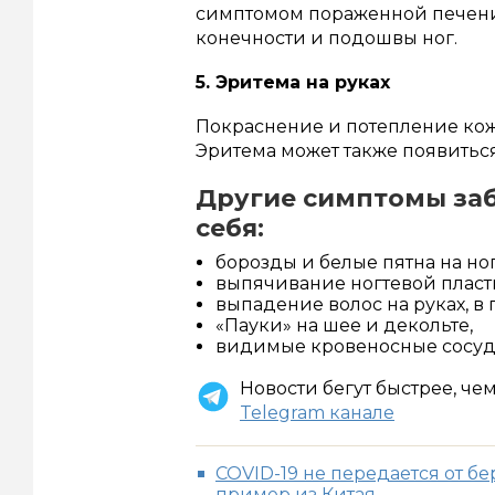
симптомом пораженной печени.
конечности и подошвы ног.
5. Эритема на руках
Покраснение и потепление кож
Эритема может также появиться
Другие симптомы заб
себя:
борозды и белые пятна на ног
выпячивание ногтевой пласт
выпадение волос на руках, в
«Пауки» на шее и декольте,
видимые кровеносные сосуды
Новости бегут быстрее, че
Telegram канале
COVID-19 не передается от 
пример из Китая