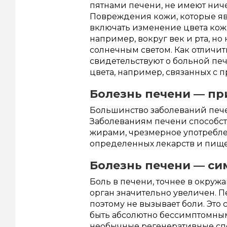
пятнами печени, не имеют нич
Повреждения кожи, которые яв
включать изменение цвета кож
например, вокруг век и рта, но
солнечным светом. Как отличи
свидетельствуют о больной пе
цвета, например, связанных с
Болезнь печени — п
Большинство заболеваний пече
Заболеваниям печени способств
жирами, чрезмерное употребле
определенных лекарств и пище
Болезнь печени — с
Боль в печени, точнее в окружа
орган значительно увеличен. 
поэтому не вызывает боли. Это
быть абсолютно бессимптомными
необычные регенеративные спо