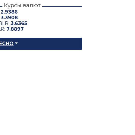
Курсы валют
:
2.9386
:
3.3908
BLR:
3.6365
LR:
7.8897
ЕСНО