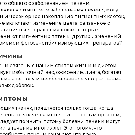
его общего с заболеванием печени.
ляются симптомом заболевания печени, могут
и и чрезмерное накопление пигментных клеток,
 не включают изменение цвета, связанное с
ть типичные поражения кожи, которые
чени, от пигментных пятен и других изменений
 приемом фотосенсибилизирующих препаратов?
ричины
ни связаны с нашим стилем жизни и диетой.
ует избыточный вес, ожирение, диета, богатая
ние алкоголя и необоснованное употребление
вых добавок.
имптомы
ющих тканях, появляется только тогда, когда
Печень не является иннервированным органом,
 следует помнить, потому болезни печени могут
 в течение многих лет. Это потому, что
собности печени означают, что даже