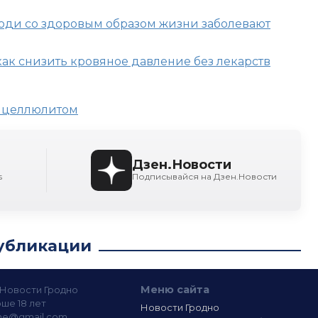
люди со здоровым образом жизни заболевают
ак снизить кровяное давление без лекарств
с целлюлитом
Дзен.Новости
s
Подписывайся на Дзен.Новости
убликации
Меню сайта
— Новости Гродно
ше 18 лет
Новости Гродно
ine@gmail.com