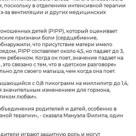
, поскольку в отделениях интенсивной терапии
из-за вентиляции и других медицинских
оношенных детей (PIPP), который оценивает
еские признаки боли (сердцебиение,
обнаружили, что присутствие матери имело
рядом, PIPP составляет около 4,5, но падает до 3,
оим ребенком.
Когда он поет, значение падает на
это связано с тем, что в «детском разговоре»
льно для своего малыша, чем когда она поет.
ышающийся с 0,8 пикограмм на миллилитр до 1,4,
тся значительным изменением для гормона,
отиком любви».
бъединения родителей и детей, особенно в
ной терапии», - сказала Мануэла Филипа, один
родители играют защитную роль и могут