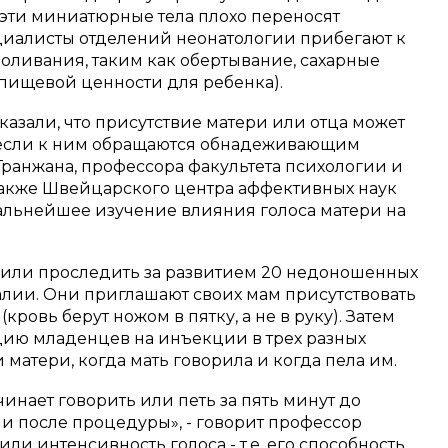
 эти миниатюрные тела плохо переносят
циалисты отделений неонатологии прибегают к
оливания, таким как обертывание, сахарные
 пищевой ценности для ребенка).
зали, что присутствие матери или отца может
, если к ним обращаются обнадеживающим
ранжана, профессора факультета психологии и
 также Швейцарского центра аффективных наук
дальнейшее изучение влияния голоса матери на
шили проследить за развитием 20 недоношенных
алии.
Они приглашают своих мам присутствовать
кровь берут ножом в пятку, а не в руку).
Затем
ию младенцев на инъекции в трех разных
и матери, когда мать говорила и когда пела им.
инает говорить или петь за пять минут до
и после процедуры», - говорит профессор
или интенсивность голоса - т.е. его способность