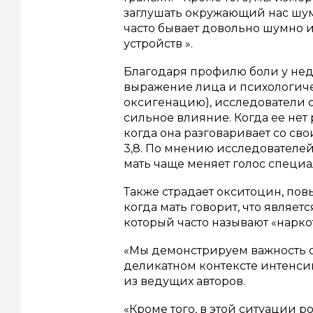
заглушать окружающий нас шум
часто бывает довольно шумно 
устройств ».
Благодаря профилю боли у нед
выражение лица и психологич
оксигенацию), исследователи 
сильное влияние.
Когда ее нет 
когда она разговаривает со св
3,8.
По мнению исследователей, 
мать чаще меняет голос специа
Также страдает окситоцин, пов
когда мать говорит, что являе
который часто называют «нарк
«Мы демонстрируем важность о
деликатном контексте интенсив
из ведущих авторов.
«Кроме того, в этой ситуации 