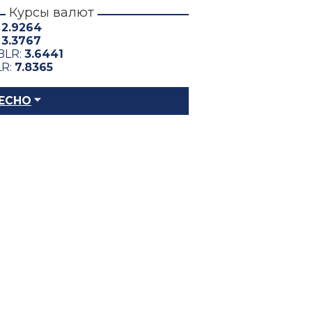
Курсы валют
:
2.9264
:
3.3767
BLR:
3.6441
LR:
7.8365
ЕСНО