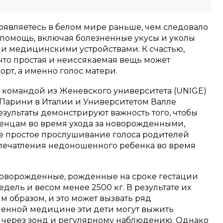
появляетесь в белом мире раньше, чем следовало
 помощь, включая болезненные укусы и уколы
и медицинскими устройствами.
К счастью,
что простая и неиссякаемая вещь может
орт, а именно голос матери.
 командой из Женевского университета (UNIGE)
 Парини в Италии и Университетом Валле
результаты демонстрируют важность того, чтобы
енцам во время ухода за новорожденными,
аже простое прослушивание голоса родителей
печатления недоношенного ребенка во время
новорожденные, рожденные на сроке гестации
едель и весом менее 2500 кг.
В результате их
 образом, и это может вызвать ряд
енной медицине эти дети могут выжить
 через зонд и регулярному наблюдению.
Однако