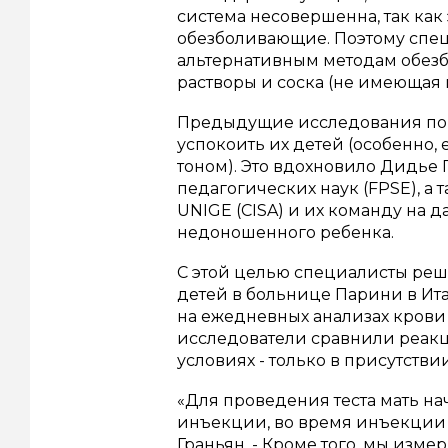
система несовершенна, так как
обезболивающие.
Поэтому спе
альтернативным методам обезб
растворы и соска (не имеющая
Предыдущие исследования пока
успокоить их детей (особенно
тоном).
Это вдохновило Дидье Г
педагогических наук (FPSE), а
UNIGE (CISA) и их команду на 
недоношенного ребенка.
С этой целью специалисты ре
детей в больнице Парини в Ит
на ежедневных анализах крови (
исследователи сравнили реакц
условиях - только в присутстви
«Для проведения теста мать нач
инъекции, во время инъекции 
Граньян.
- Кроме того, мы измер