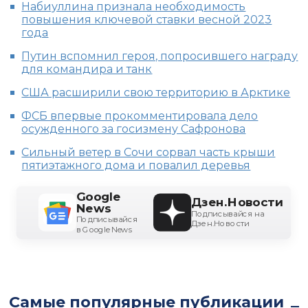
Набиуллина признала необходимость
повышения ключевой ставки весной 2023
года
Путин вспомнил героя, попросившего награду
для командира и танк
США расширили свою территорию в Арктике
ФСБ впервые прокомментировала дело
осужденного за госизмену Сафронова
Сильный ветер в Сочи сорвал часть крыши
пятиэтажного дома и повалил деревья
Google
Дзен.Новости
News
Подписывайся на
Подписывайся
Дзен.Новости
в Google News
Самые популярные публикации