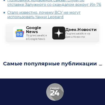
Полковник Ходаренок связал слухи об
отставке Залужного со скандалом вокруг Ил-76
Стало известно, почему ВСУ не могут
использовать танки Leopard
Google
Дзен.Новости
News
Подписывайся на
Подписывайся
Дзен.Новости
в Google News
Самые популярные публикации