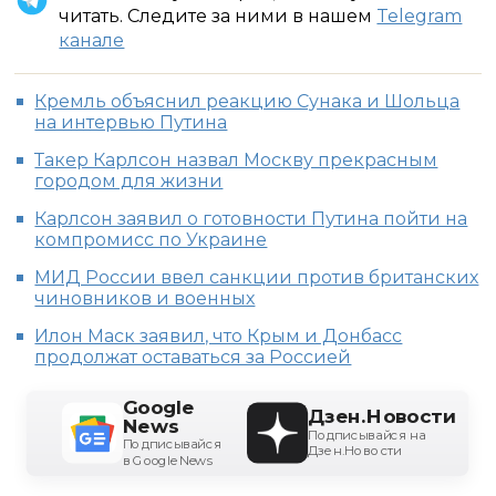
читать. Следите за ними в нашем
Telegram
канале
Кремль объяснил реакцию Сунака и Шольца
на интервью Путина
Такер Карлсон назвал Москву прекрасным
городом для жизни
Карлсон заявил о готовности Путина пойти на
компромисс по Украине
МИД России ввел санкции против британских
чиновников и военных
Илон Маск заявил, что Крым и Донбасс
продолжат оставаться за Россией
Google
Дзен.Новости
News
Подписывайся на
Подписывайся
Дзен.Новости
в Google News