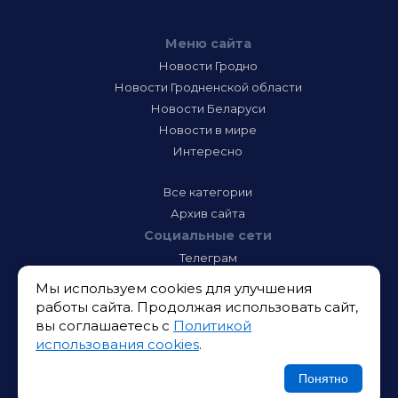
Меню сайта
Новости Гродно
Новости Гродненской области
Новости Беларуси
Новости в мире
Интересно
Все категории
Архив сайта
Социальные сети
Телеграм
Фэйсбук
Мы используем cookies для улучшения
Инстаграм
работы сайта. Продолжая использовать сайт,
Тик-Ток
вы соглашаетесь с
Политикой
Одноклассники
использования cookies
.
ВК
Икс
Понятно
Ютюб