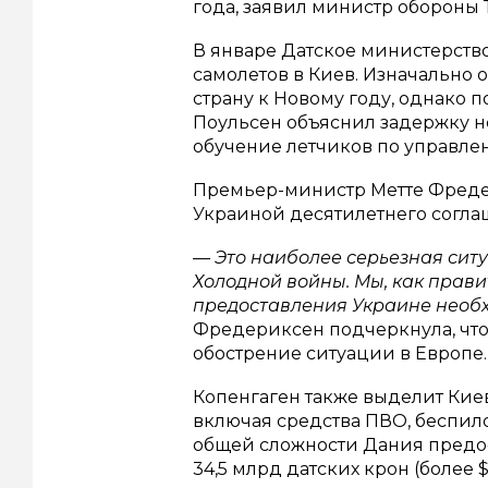
года, заявил министр обороны 
В январе Датское министерств
самолетов в Киев. Изначально о
страну к Новому году, однако п
Поульсен объяснил задержку 
обучение летчиков по управле
Премьер-министр Метте Фреде
Украиной десятилетнего соглаш
— Это наиболее серьезная сит
Холодной войны. Мы, как прав
предоставления Украине необ
Фредериксен подчеркнула, чт
обострение ситуации в Европе.
Копенгаген также выделит Киев
включая средства ПВО, беспило
общей сложности Дания предо
34,5 млрд датских крон (более $