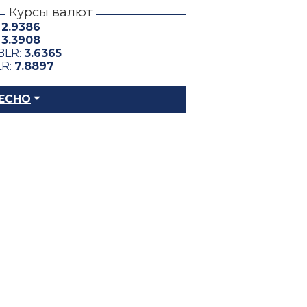
Курсы валют
:
2.9386
:
3.3908
BLR:
3.6365
LR:
7.8897
ЕСНО