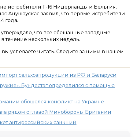
не истребители F-16 Нидерланды и Бельгия.
с Анушаускас заявил, что первые истребители
4 года.
утверждало, что все обещанные западные
 в течение нескольких недель.
м вы успеваете читать. Следите за ними в нашем
импорт сельхозпродукции из РФ и Беларуси
 оружие». Бундестаг определился с помощью
Германии обошелся конфликт на Украине
упала рядом с главой Минобороны Британии
акет антироссийских санкций