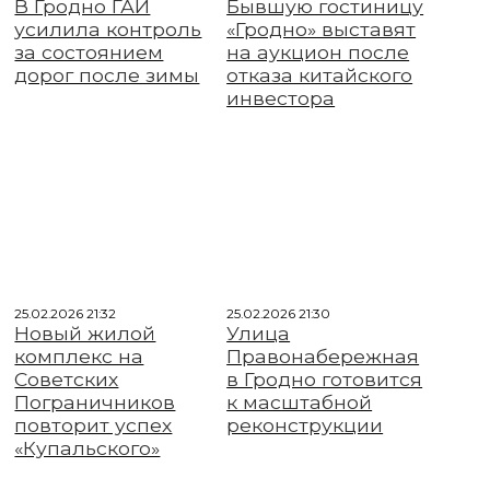
В Гродно ГАИ
Бывшую гостиницу
усилила контроль
«Гродно» выставят
за состоянием
на аукцион после
дорог после зимы
отказа китайского
инвестора
25.02.2026 21:32
25.02.2026 21:30
Новый жилой
Улица
комплекс на
Правонабережная
Советских
в Гродно готовится
Пограничников
к масштабной
повторит успех
реконструкции
«Купальского»