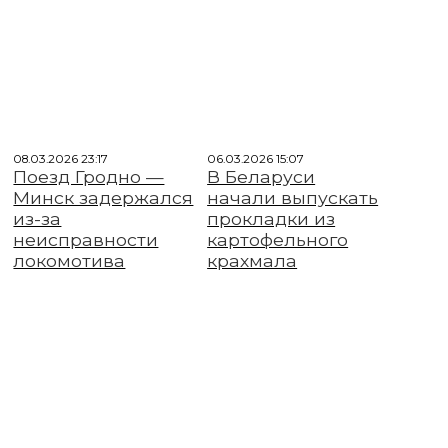
08.03.2026 23:17
06.03.2026 15:07
Поезд Гродно —
В Беларуси
Минск задержался
начали выпускать
из-за
прокладки из
неисправности
картофельного
локомотива
крахмала