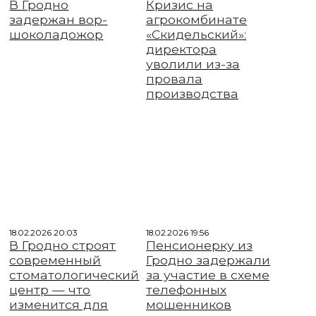
В Гродно
Кризис на
задержан вор-
агрокомбинате
шоколадожор
«Скидельский»:
директора
уволили из-за
провала
производства
18.02.2026 20:03
18.02.2026 19:56
В Гродно строят
Пенсионерку из
современный
Гродно задержали
стоматологический
за участие в схеме
центр — что
телефонных
изменится для
мошенников