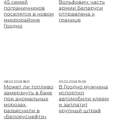
45 семей
Вольфович: часть
пограничников
армии Беларуси
поселятся в новом
отправлена к
микрорайоне
границе
Гродно
08.02.2026 18:21
05.02.2026 19:09
Может ли топливо
В Гродно мужчина
замерзнуть в баке
испортил
при аномальных
автомобили клеем
морозах,
и заплатит
разъяснили в
крупный штраф
«Белоруснефти»