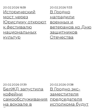
20.02.2026 16:59
20.02.2026 11:33
Исторический
В Гродно
мост через
наградили
Юрисдику откроют
военных и
к фестивалю
ветеранов ко Дню
национальных
защитников
культур
Отечества
20.02.2026 01:39
20.02.2026 01:38
БелЖД запустила
В Гродно экс-
кофейни
заместителя
самообслуживания
председателя
на вокзале в
исполкома будут