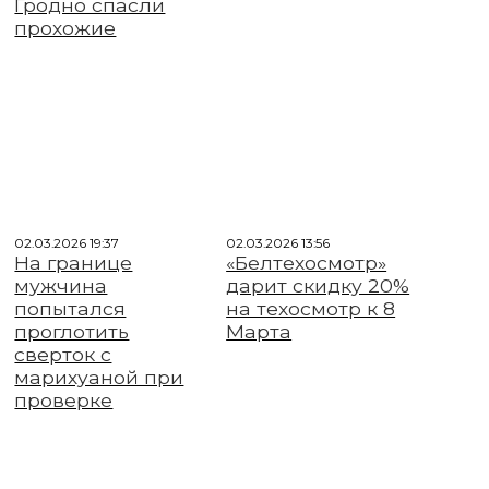
Гродно спасли
прохожие
02.03.2026 19:37
02.03.2026 13:56
На границе
«Белтехосмотр»
мужчина
дарит скидку 20%
попытался
на техосмотр к 8
проглотить
Марта
сверток с
марихуаной при
проверке