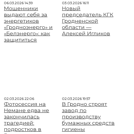
06.03.2026 14:39
03.03.2026 16:11
Мошенники
Новый
выдают себя за
председатель КГК
энергетиков
Гродненской
«Гродноэнерго» и
области —
«Белэнерго»: как
Алексей Игликов
защититься
02.03.2026 22:06
02.03.2026 19:57
Фотосессия на
В Гродно строят
Немане едва не
завод по
закончилась
производству
трагедией:
бумажных средств
подростков в
гигиены