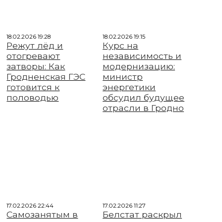
18.02.2026 19:28
18.02.2026 19:15
Режут лёд и
Курс на
отогревают
независимость и
затворы: Как
модернизацию:
Гродненская ГЭС
министр
готовится к
энергетики
половодью
обсудил будущее
отрасли в Гродно
17.02.2026 22:44
17.02.2026 11:27
Самозанятым в
Белстат раскрыл