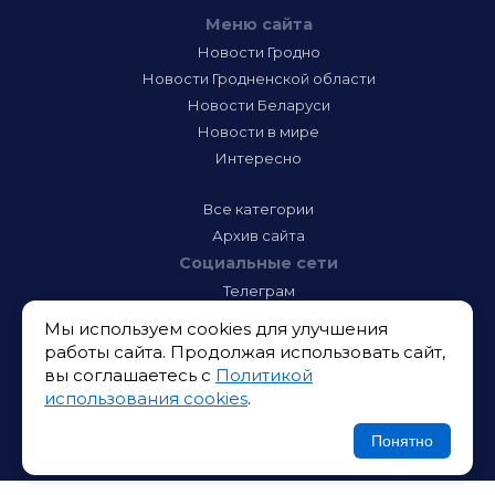
Меню сайта
Новости Гродно
Новости Гродненской области
Новости Беларуси
Новости в мире
Интересно
Все категории
Архив сайта
Социальные сети
Телеграм
Фэйсбук
Мы используем cookies для улучшения
Инстаграм
работы сайта. Продолжая использовать сайт,
Тик-Ток
вы соглашаетесь с
Политикой
Одноклассники
использования cookies
.
ВК
Икс
Понятно
Ютюб