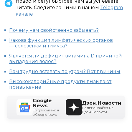
Новости бегут быстрее, чем вы успеваете
читать. Следите за ними в нашем
Telegram
канале
Почему нам свойственно забывать?
Какова функция лимфатических органов
— селезенки и тимуса?
Является ли дефицит витамина D причиной
выпадения волос?
Вам трудно вставать по утрам? Вот причины
Высококалорийные продукты вызывают
привыкание
Google
Дзен.Новости
News
Подписывайся на
Подписывайся
Дзен.Новости
в Google News