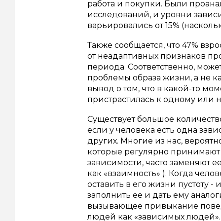
работа и покупки. Были проан
исследований, и уровни завис
варьировались от 15% (наскольк
Также сообщается, что 47% взр
от неадаптивных признаков пр
периода.
Соответственно, може
проблемы образа жизни, а не к
вывод о том, что в какой-то м
пристрастилась к одному или 
Существует большое количество
если у человека есть одна зав
других.
Многие из нас, вероятн
которые регулярно принимают
зависимости, часто заменяют е
как «взаимность» ). Когда чело
оставить в его жизни пустоту -
заполнить ее и дать ему аналог
вызывающее привыкание пове
людей как «зависимых людей».