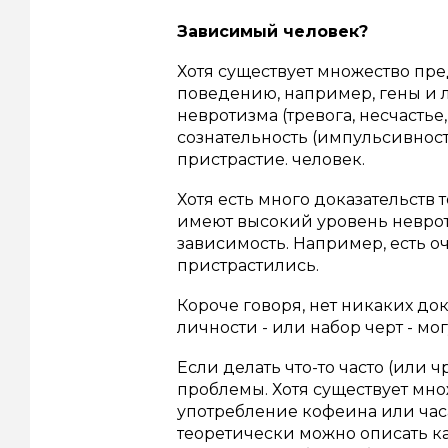
Зависимый человек?
Хотя существует множество пр
поведению, например, гены и л
невротизма (тревога, несчасть
сознательность (импульсивност
пристрастие. человек.
Хотя есть много доказательств
имеют высокий уровень неврот
зависимость. Например, есть о
пристрастились.
Короче говоря, нет никаких док
личности - или набор черт - мо
Если делать что-то часто (или ч
проблемы.
Хотя существует мн
употребление кофеина или час
теоретически можно описать 