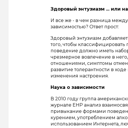
Здоровый энтузиазм ... или 
И все же - в чем разница межд
зависимостью?
Ответ прост:
Здоровый энтузиазм добавляет 
того, чтобы классифицировать
поведение должно иметь набор
чрезмерное вовлечение в него
отношениями, симптомы отмены
развитие толерантности в ходе
изменения настроения.
Наука о зависимости
В 2010 году группа американск
журнале EHP анализ взаимосв
привыкание формами поведени
курением, употреблением алког
использованием Интернета, люб