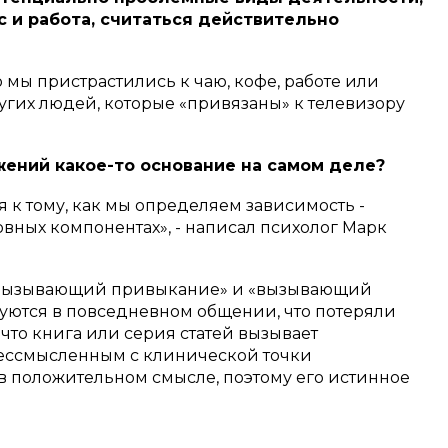
кс и работа, считаться действительно
то мы пристрастились к чаю, кофе, работе или
угих людей, которые «привязаны» к телевизору
жений какое-то основание на самом деле?
 к тому, как мы определяем зависимость -
овных компонентах», - написал психолог Марк
а «вызывающий привыкание» и «вызывающий
зуются в повседневном общении, что потеряли
 что книга или серия статей вызывает
 бессмысленным с клинической точки
 в положительном смысле, поэтому его истинное