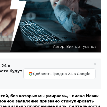
Автор: Виктор Туманов
 24 в
ости будут
Добавить Гродно 24 в Google
стей, без которых мы умираем», - писал
Исаак
ионное заявление призвано стимулировать
потенциально проблемные виды деятельности,