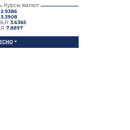
Курсы валют
:
2.9386
:
3.3908
BLR:
3.6365
LR:
7.8897
ЕСНО