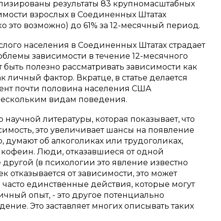
ализированы результаты 83 крупномасштабных
имости взрослых в Соединенных Штатах
о это возможно) до 61% за 12-месячный период.
ослого населения в Соединенных Штатах страдает
облемы зависимости в течение 12-месячного
т быть полезно рассматривать зависимости как
ак личный фактор.
Вкратце, в статье делается
омент почти половина населения США
нескольким видам поведения.
 научной литературы, которая показывает, что
исимость, это увеличивает шансы на появление
о, думают об алкоголиках или трудоголиках,
 кофеин.
Люди, отказавшиеся от одной
е другой (в психологии это явление известно
век отказывается от зависимости, это может
 и часто единственные действия, которые могут
ичный опыт, - это другое потенциально
дение.
Это заставляет многих описывать таких