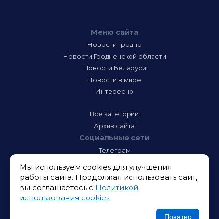
Меню сайта
Новости Гродно
Новости Гродненской области
Новости Беларуси
Новости в мире
Интересно
Все категории
Архив сайта
Социальные сети
Телеграм
Фэйсбук
Мы используем cookies для улучшения
Инстаграм
работы сайта. Продолжая использовать сайт,
Тик-Ток
вы соглашаетесь с
Политикой
Одноклассники
использования cookies
.
ВК
Икс
Понятно
Ютюб