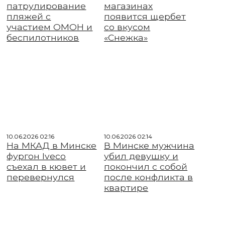
патрулирование
магазинах
пляжей с
появится щербет
участием ОМОН и
со вкусом
беспилотников
«Снежка»
10.06.2026 02:16
10.06.2026 02:14
На МКАД в Минске
В Минске мужчина
фургон Iveco
убил девушку и
съехал в кювет и
покончил с собой
перевернулся
после конфликта в
квартире