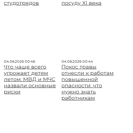
студотрядов
посуду XI века
04.06.2026 00:46
04.06.2026 00:44
Что чаще всего
Покос травы
угрожает детям
отнесли к работам
летом: МВД и МЧС
повышенной
назвали основные
опасности: что
риски
нужно знать
работникам