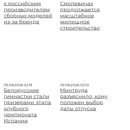
к российским
Смолевичах
производителям
продолжается
сборных моделей
масштабное
из-за бренда
жилищное
строительство
09.06.2026 02:13
09.06.2026 02:10
Белорусские
Минтруда
гимнастки стали
разъяснило, кому
призёрами этапа
положен выбор
клубного
даты отпуска
чемпионата
Испании