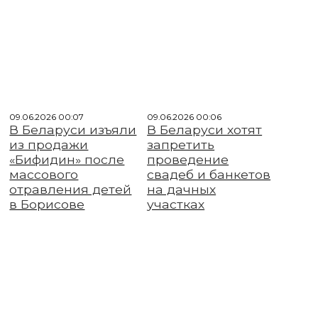
09.06.2026 00:07
09.06.2026 00:06
В Беларуси изъяли
В Беларуси хотят
из продажи
запретить
«Бифидин» после
проведение
массового
свадеб и банкетов
отравления детей
на дачных
в Борисове
участках