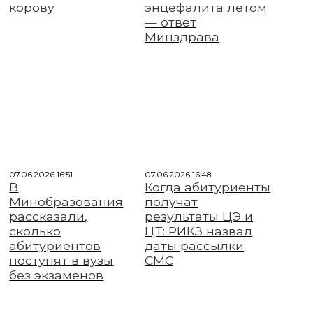
корову
энцефалита летом
— ответ
Минздрава
07.06.2026 16:51
07.06.2026 16:48
В
Когда абитуриенты
Минобразования
получат
рассказали,
результаты ЦЭ и
сколько
ЦТ: РИКЗ назвал
абитуриентов
даты рассылки
поступят в вузы
СМС
без экзаменов