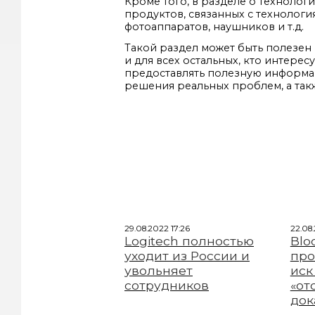
Кроме того, в разделе о техноло
продуктов, связанных с технологи
фотоаппаратов, наушников и т.д.
Такой раздел может быть полезен 
и для всех остальных, кто интере
предоставлять полезную информац
решения реальных проблем, а такж
29.08.2022 17:26
22.08
Logitech полностью
Blo
уходит из России и
про
увольняет
иск
сотрудников
«от
док