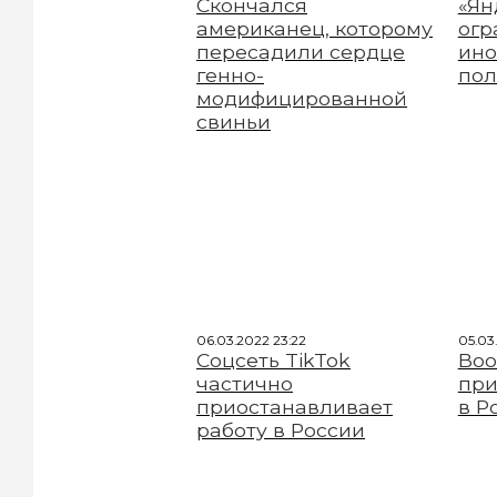
Скончался
«Ян
американец, которому
огр
пересадили сердце
ино
генно-
пол
модифицированной
свиньи
06.03.2022 23:22
05.03
Соцсеть TikTok
Boo
частично
при
приостанавливает
в Р
работу в России