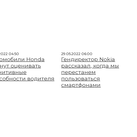
.2022 04:50
29.05.2022 06:00
омобили Honda
Гендиректор Nokia
нут оценивать
рассказал, когда мы
нитивные
перестанем
собности водителя
пользоваться
смартфонами