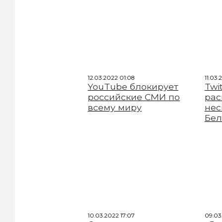
12.03.2022 01:08
11.03.
YouTube блокирует
Twi
российские СМИ по
рас
всему миру
нес
Бел
10.03.2022 17:07
09.03.