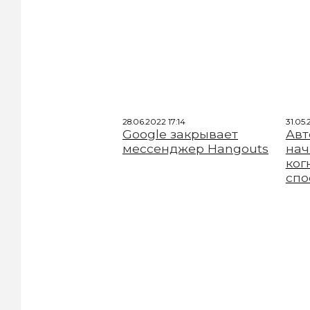
28.06.2022 17:14
31.05
Google закрывает
Авт
мессенджер Hangouts
нач
ког
спо