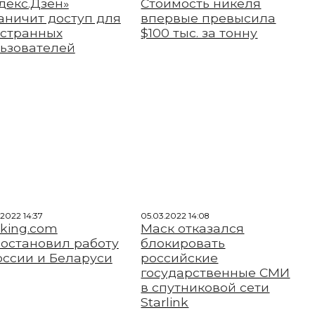
декс.Дзен»
Стоимость никеля
аничит доступ для
впервые превысила
странных
$100 тыс. за тонну
ьзователей
.2022 14:37
05.03.2022 14:08
king.com
Маск отказался
остановил работу
блокировать
оссии и Беларуси
российские
государственные СМИ
в спутниковой сети
Starlink