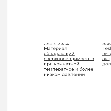
20.05.2022 07:36
20.05
Материал,
Tes
обладающий
вык
сверхпроводимостью
акц
при комнатной
дол
температуре и более
низком давлении