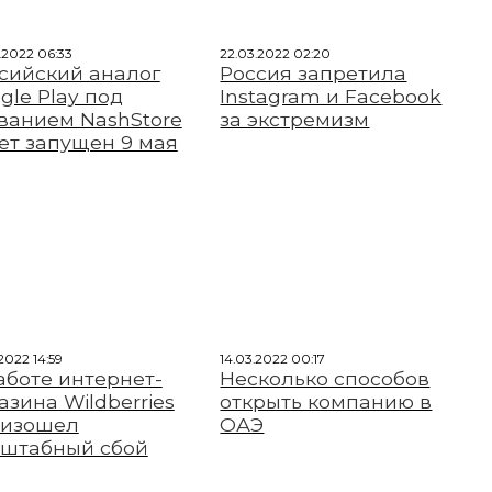
.2022 06:33
22.03.2022 02:20
сийский аналог
Россия запретила
gle Play под
Instagram и Facebook
ванием NashStore
за экстремизм
ет запущен 9 мая
2022 14:59
14.03.2022 00:17
аботе интернет-
Несколько способов
азина Wildberries
открыть компанию в
оизошел
ОАЭ
штабный сбой