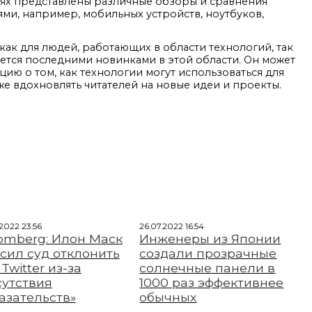
гиях представлены различные обзоры и сравнения
ями, например, мобильных устройств, ноутбуков,
как для людей, работающих в области технологий, так
суется последними новинками в этой области. Он может
ию о том, как технологии могут использоваться для
е вдохновлять читателей на новые идеи и проекты.
.2022 23:56
26.07.2022 16:54
omberg: Илон Маск
Инженеры из Японии
сил суд отклонить
создали прозрачные
 Twitter из-за
солнечные панели в
сутствия
1000 раз эффективнее
азательств»
обычных