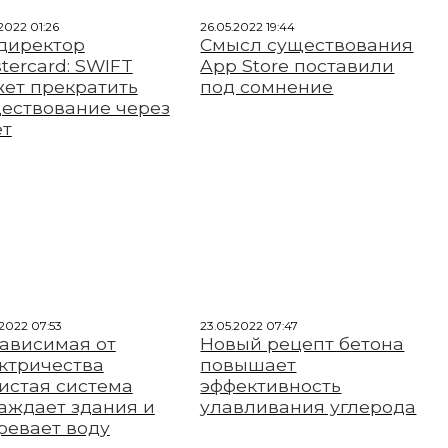
2022 01:26
26.05.2022 19:44
директор
Смысл существования
tercard: SWIFT
App Store поставили
ет прекратить
под сомнение
ествование через
ет
.2022 07:53
23.05.2022 07:47
ависимая от
Новый рецепт бетона
ктричества
повышает
истая система
эффективность
аждает здания и
улавливания углерода
ревает воду