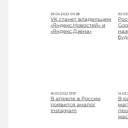
29.04.2022 00:28
30.03
VK станет владельцем
Рос
«Яндекс.Новостей» и
Goo
«Яндекс.Дзена»
наз
буд
16.03.2022 13:57
14.03.
В апреле в России
В р
появится аналог
маг
Instagram
пр
мас