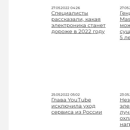
27.05.2022 04:26
27.05.
Специалисты
Ген
рассказали, какая
Mas
электроника станет
мож
дороже в 2022 году
сущ
5 л
25.05.2022 05:02
23.05
Глава YouTube
Нез
исключила уход
эле
сервиса из России
луч
охл
наг