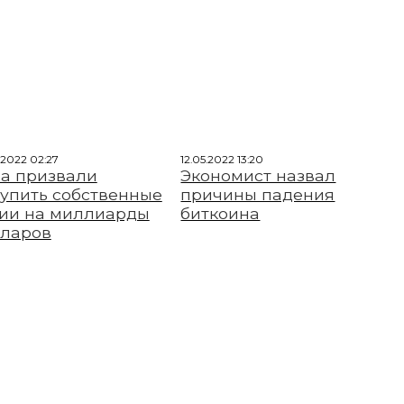
.2022 02:27
12.05.2022 13:20
la призвали
Экономист назвал
упить собственные
причины падения
ии на миллиарды
биткоина
ларов