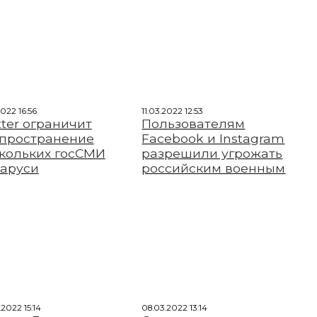
2022 16:56
11.03.2022 12:53
tter ограничит
Пользователям
пространение
Facebook и Instagram
кольких госСМИ
разрешили угрожать
аруси
российским военным
2022 15:14
08.03.2022 13:14